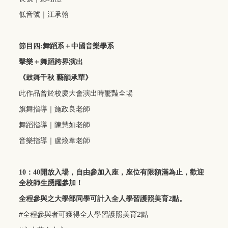
低音號｜江承翰
節目四
:
舞蹈系＋中國音樂學系
擊樂＋舞蹈跨界演出
《鼓舞千秋
藝韻承華》
此作品曾於校慶大會演出時驚豔全場
旗舞指導｜施政良老師
舞蹈指導｜陳慧如老師
音樂指導｜盧煥韋老師
10
：
40
開放入場，自由參加入座，座位有限額滿為止，歡迎
全校師生踴躍參加！
全程參與之大學部同學可計入全人學習護照美育
2
點。
#全程參與者可獲得全人學習護照美育2點