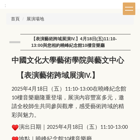
跳
:
到
主
首頁
展演場地
要
內
容
【表演藝術跨域展演IV.】4月18日(五)11:10-
區
13:00與您相約曉峰紀念館10樓音樂廳
中國文化大學藝術學院與藝文中心
【表演藝術跨域展演
】
IV.
年
月
日（五）
在曉峰紀念館
2025
4
18
11:10-13:00
樓音樂廳隆重登場，展演內容豐富多元，邀
10
請全校師生共同參與觀摩，感受藝術跨域的精
彩與魅力。
演出日期｜
年
月
日（五）
2025
4
18
11:10-13:00
地點｜曉峰紀念館
樓音樂廳
10