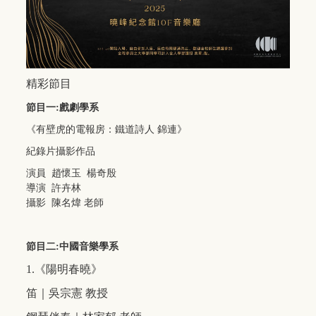
精彩節目
節目一
:
戲劇學系
《有壁虎的電報房：鐵道詩人 錦連》
紀錄片攝影作品
演員 趙懷玉 楊奇殷
導演 許卉林
攝影 陳名煒 老師
節目二
:
中國音樂學系
1.
《陽明春曉》
笛｜吳宗憲
教授