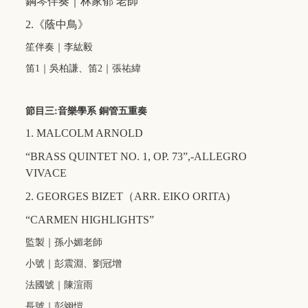
鋼琴伴奏｜林家郁
老師
2.
《蔭中鳥》
笙伴奏｜李紘毅
笛
1
｜吳柏謙、笛
2
｜張祐緯
節目三
:
音樂學系
銅管五重奏
1. MALCOLM ARNOLD
“BRASS QUINTET NO. 1, OP. 73”,-ALLEGRO
VIVACE
2. GEORGES BIZET
（
ARR. EIKO ORITA)
“CARMEN HIGHLIGHTS”
監製｜孫小媚老師
小號｜彭震淵、劉冠增
法國號｜陳渲雨
長號｜彭翊愷