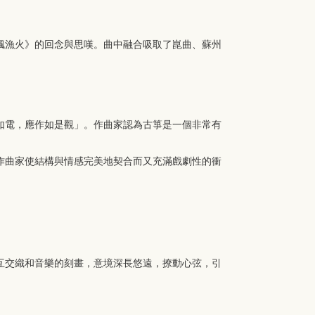
楓漁火》的回念與思嘆。曲中融合吸取了崑曲、蘇州
如電，應作如是觀」。作曲家認為古箏是一個非常有
作曲家使結構與情感完美地契合而又充滿戲劇性的衝
互交織和音樂的刻畫，意境深長悠遠，撩動心弦，引