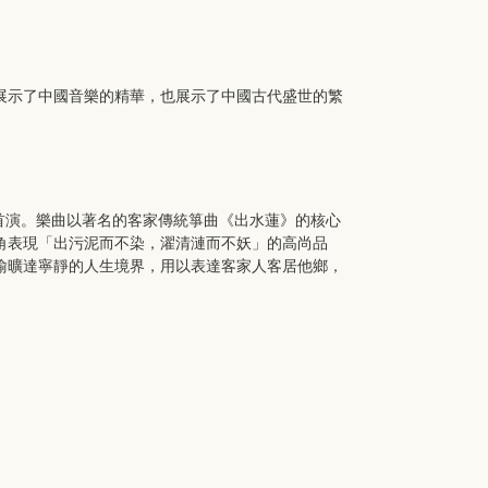
展示了中國音樂的精華，也展示了中國古代盛世的繁
首演。樂曲以著名的客家傳統箏曲《出水蓮》的核心
角表現「出污泥而不染，濯清漣而不妖」的高尚品
喻曠達寧靜的人生境界，用以表達客家人客居他鄉，