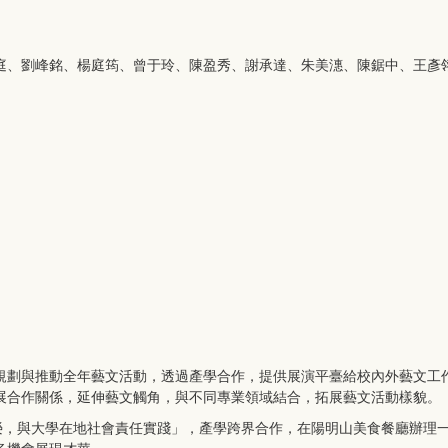
庭、劉峰銘、楊庭筠、曾于玲、陳盈秀、謝承達、朱美潓、陳鋸中、王彥
規劃與推動全年藝文活動，透過產學合作，提供展演平臺給校內外藝文工
展合作關係，延伸藝文觸角，與不同專業領域結合，拓展藝文活動樣貌。
榮，與大學在地社會責任實踐」，產學跨界合作，在陽明山美食餐廳辦理