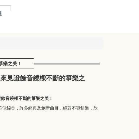
理
的箏樂之美！
，一起來見證餘音繞樑不斷的箏樂之
見證餘音繞樑不斷的箏樂之美！
繁箏似錦♧，許多經典及創新曲目，絕對不容錯過，欣