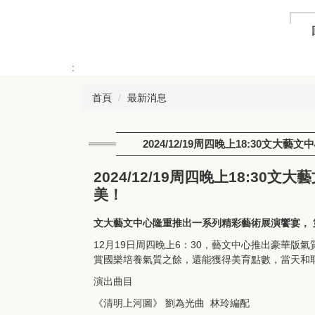
跳
到
主
要
:
內
容
首頁
最新消息
區
2024/12/19周四晚上18:30
2024/12/19周四晚上18:
美！
文大藝文中心隆重推出一系列精彩藝術展演饗宴， 第二
12月19日周四晚上6：30，藝文中心推出豪華
賞國樂培養氣質之餘，還能獲得美育點數，當天和
演出曲目
《清明上河圖》 劉為光曲 林玲編配