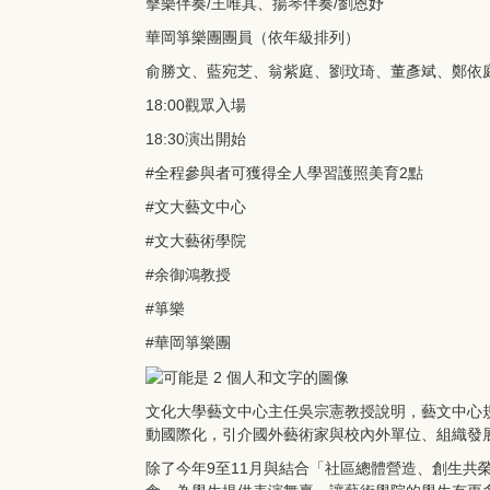
擊樂伴奏/王唯其、揚琴伴奏/劉恩妤
華岡箏樂團團員（依年級排列）
俞勝文、藍宛芝、翁紫庭、劉玟琦、董彥斌、鄭依
18:00觀眾入場
18:30演出開始
#全程參與者可獲得全人學習護照美育2點
#文大藝文中心
#文大藝術學院
#余御鴻教授
#箏樂
#華岡箏樂團
文化大學藝文中心主任吳宗憲教授說明，藝文中心
動國際化，引介國外藝術家與校內外單位、組織發
除了今年9至11月與結合「社區總體營造、創生共