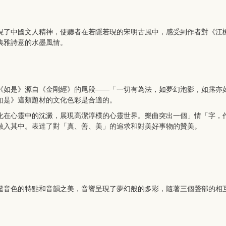
現了中國文人精神，使聽者在若隱若現的宋明古風中，感受到作者對《江
典雅詩意的水墨風情。
《如是》源自《金剛經》的尾段——「一切有為法，如夢幻泡影，如露亦
如是》這類題材的文化色彩是合適的。
化在心靈中的沈澱，展現高潔淳樸的心靈世界。樂曲突出一個」情「字，
融入其中。表達了對「真、善、美」的追求和對美好事物的贊美。
撥音色的特點和音韻之美，音響呈現了夢幻般的多彩，隨著三個聲部的相