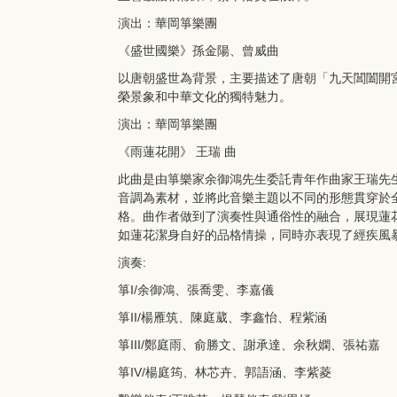
演出：華岡箏樂團
《盛世國樂》孫金陽、曾威曲
以唐朝盛世為背景，主要描述了唐朝「九天閶闔開
榮景象和中華文化的獨特魅力。
演出：華岡箏樂團
《雨蓮花開》 王瑞 曲
此曲是由箏樂家余御鴻先生委託青年作曲家王瑞先生
音調為素材，並將此音樂主題以不同的形態貫穿於
格。曲作者做到了演奏性與通俗性的融合，展現蓮
如蓮花潔身自好的品格情操，同時亦表現了經疾風
演奏:
箏I/余御鴻、張喬雯、李嘉儀
箏II/楊雁筑、陳庭葳、李鑫怡、程紫涵
箏III/鄭庭雨、俞勝文、謝承達、余秋嫻、張祐嘉
箏IV/楊庭筠、林芯卉、郭語涵、李紫菱