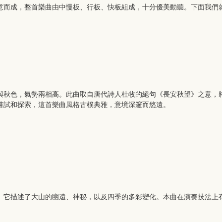
意而成，整首樂曲由中慢板、行板、快板組成，十分優美動聽。下面我們
與秋色，氣勢兩相高。此曲取自唐代詩人杜牧的絕句《長安秋望》之意，
嘗試和探索，這首樂曲風格古樸典雅，意境深邃而悠遠。
。它描述了大山的幽遠、神秘，以及四季的多彩變化。本曲在演奏技法上