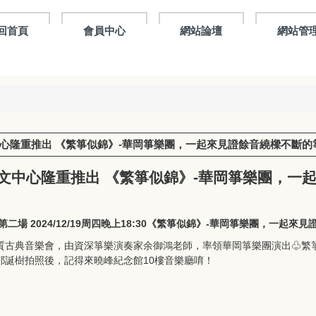
回首頁
會員中心
網站論壇
網站管
文大藝文中心隆重推出 《繁箏似錦》-華岡箏樂團，一起來見證餘音繞樑不斷
30文大藝文中心隆重推出 《繁箏似錦》-華岡箏樂團
場 2024/12/19周四晚上18:30《繁箏似錦》-華岡箏樂團，一起來
版氣質古典音樂會，由資深箏樂演奏家余御鴻老師，率領華岡箏樂團演出♧
耶誕樹拍照後，記得來曉峰紀念館10樓音樂廳唷！