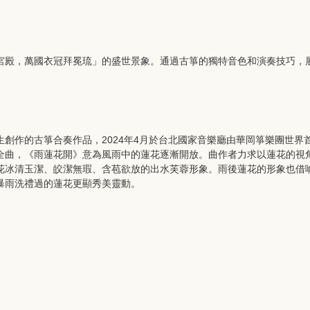
宮殿，萬國衣冠拜冕琉」的盛世景象。通過古箏的獨特音色和演奏技巧，
創作的古箏合奏作品，2024年4月於台北國家音樂廳由華岡箏樂團世界
全曲，《雨蓮花開》意為風雨中的蓮花逐漸開放。曲作者力求以蓮花的視
花冰清玉潔、皎潔無瑕、含苞欲放的出水芙蓉形象。雨後蓮花的形象也借
暴雨洗禮過的蓮花更顯秀美靈動。