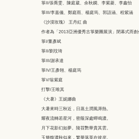
箏II/張喬雯、陳庭葳、余秋嫻、李紫菱、李鑫怡
箏III/李嘉儀、鄭庭雨、楊庭筠、郭語涵、程紫涵
《沙漠玫瑰》 王丹紅 曲
作者為「2013亞洲優秀古箏樂團展演」閉幕式而
箏I/董彥斌
箏II/劉玟琦
箏III/謝承達
箏IV/王彥翎、楊庭筠
箏V/翁紫庭
打擊/王唯其
《大暑》王妮娜曲
大暑來時三秋近，日蒸土潤風溽熱。
耀夜流轉若星河，密蔭深處蟬鳴濃。
月下花影幻如夢。陵苕艷華貴其雲。
玉簪馥濃秋似來，繁華落英在彼岸。