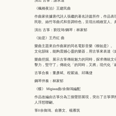
演出 古箏：謝承達
《楓橋夜泊》王建民曲
作曲家依據唐代詩人張繼的著名詩篇所作，作品表
民歌、絲竹等曲式和音調特色，呈現出精緻宜人、
演出 古箏：劉玟琦/鋼琴：林家郁
《如是》王丹紅 曲
樂曲主題來自作曲家的同名電影音樂《柳如是》。
文化韻味，能夠震撼心靈的樂器，用古箏來表達《
樂曲挖掘、展示古箏傳統魅力的同時，探求傳統文
擊力，堅守了」傳統化「的同時，又將」現代化「
古箏合奏：董彥斌、程紫涵、邱珮倢
鋼琴伴奏：林家郁
《蝶》 Migiwa曲/余御鴻編配
作品改編由古箏分為三個聲部展現，突出了古箏彈
人浮想聯翩。
箏I/余御鴻、俞勝文、楊雁筑