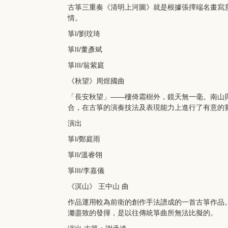
古箏三重奏《清明上河圖》就是根據張擇端名畫寫
情。
箏I/劉玟琦
箏II/董彥斌
箏III/翁紫庭
《秋望》周煜國曲
「長安秋望」——樓倚霜樹外，鏡天無一毫。南山
合，在古箏的演奏技法及表現能力上進行了有意的
演出
箏I/鄭庭雨
箏II/溫睿翎
箏III/李嘉儀
《溟山》 王中山 曲
作品運用較為前衛的創作手法譜成的一首古箏作品
灕盡致的發揮，是以往傳統箏曲所無法比擬的。