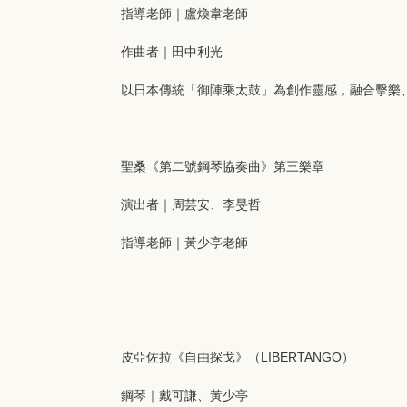
指導老師｜盧煥韋老師
作曲者｜田中利光
以日本傳統「御陣乘太鼓」為創作靈感，融合擊樂
聖桑《第二號鋼琴協奏曲》第三樂章
演出者｜周芸安、李旻哲
指導老師｜黃少亭老師
皮亞佐拉《自由探戈》（LIBERTANGO）
鋼琴｜戴可謙、黃少亭