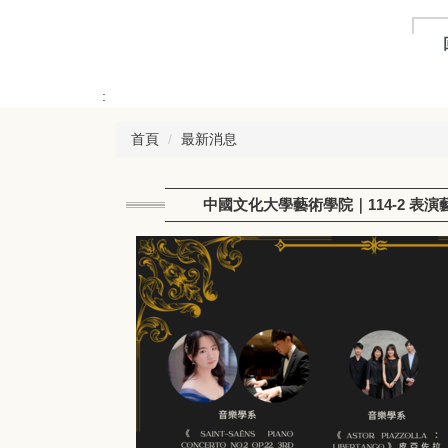
跳
到
主
要
:
內
容
首頁
最新消息
區
中國文化大學藝術學院｜114-2 表