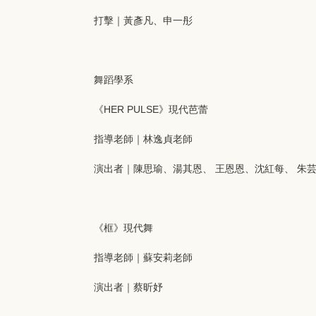
打擊｜黃彥凡、申一彤
舞蹈學系
《HER PULSE》現代芭蕾
指導老師｜林逸貞老師
演出者｜陳思瑜、湯其恩、 王恩恩、沈紅每、 朱芸
《框》現代舞
指導老師｜蘇安莉老師
演出者｜蔡昕妤