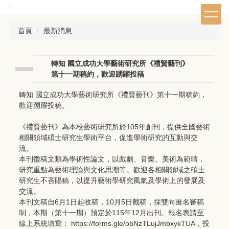
跳
:
到
主
首頁
最新消息
要
內
容
轉知 國立成功大學藝術研究所《禮賢藝刊》
區
第十一期稿約，歡迎踴躍投稿
轉知 國立成功大學藝術研究所《禮賢藝刊》第十一期稿約，
歡迎踴躍投稿。
《禮賢藝刊》為本校藝術研究所於105年創刊，提供全國藝術
相關領域碩士研究生學術平台，促進學術研究的互動與交
流。
本刊徵稿文類為學術性論文，以戲劇、音樂、美術為範疇，
研究重點為藝術理論與文化思潮等。歡迎各相關領域之碩士
研究生不吝賜稿，以提升藝術學研究風氣及學術上的發展及
交流。
本刊文稿自6月1日起收稿，10月5日截稿，採雙向匿名審稿
制，本期（第十一期）預定於115年12月出刊。報名表請至
線上系統填寫： https://forms.gle/obNzTLujJmbxykTUA，投