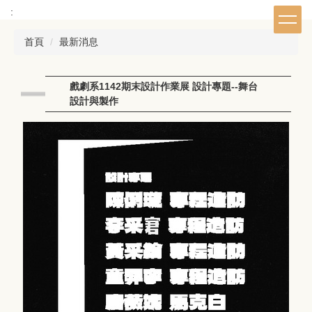
跳
:
到
主
首頁
最新消息
要
內
容
戲劇系1142期末設計作業展 設計專題--舞台
區
設計與製作