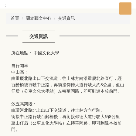
跳
:
到
主
首頁
關於藝文中心
交通資訊
要
內
交通資訊
容
區
所在地點： 中國文化大學
自行開車
中山高：
由重慶北路出口下交流道，往士林方向沿重慶北路直行，經
百齡橋後行駛中正路，再銜接仰德大道行駛大約8公里，至山
仔后（公車文化大學站）左轉華岡路，即可到達本校前門。
汐五高架段：
由環河北路北上出口下交流道，往士林方向行駛。
銜接中正路行駛百齡橋後，再銜接仰德大道行駛大約8公里，
至山仔后（公車文化大學站）左轉華岡路，即可到達本校前
門。